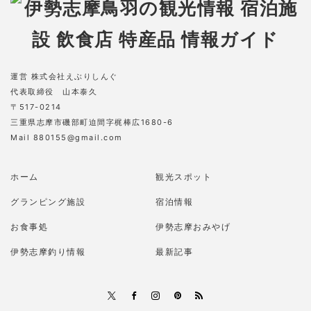
運営 株式会社えぶりしんぐ
代表取締役 山本泰久
〒517-0214
三重県志摩市磯部町迫間字梶棒広1680-6
Mail 880155@gmail.com
ホーム
観光スポット
グランピング施設
宿泊情報
お食事処
伊勢志摩おみやげ
伊勢志摩釣り情報
最新記事
RSS
X
Facebook
Instagram
Pinterest