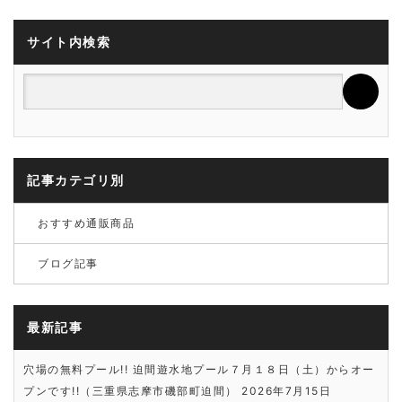
サイト内検索
記事カテゴリ別
おすすめ通販商品
ブログ記事
最新記事
穴場の無料プール!! 迫間遊水地プール７月１８日（土）からオー
プンです!!（三重県志摩市磯部町迫間）
2026年7月15日