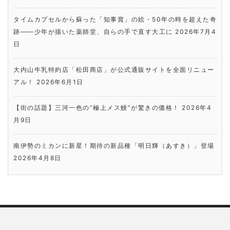
タイムカプセルから蘇った「知事賞」の絵・50年の時を超えた奇
跡――少年が描いた薬師堂、自らの手で直す大工に
2026年7月4
日
大内山牛乳特約店「松田商店」が公式通販サイトを全面リニュー
アル！
2026年6月1日
【街の話題】三河一色の“極上メス鰻”が驚きの価格！
2026年4
月9日
南伊勢のミカンに新星！期待の新品種「明日輝（あすき）」登場
2026年4月8日