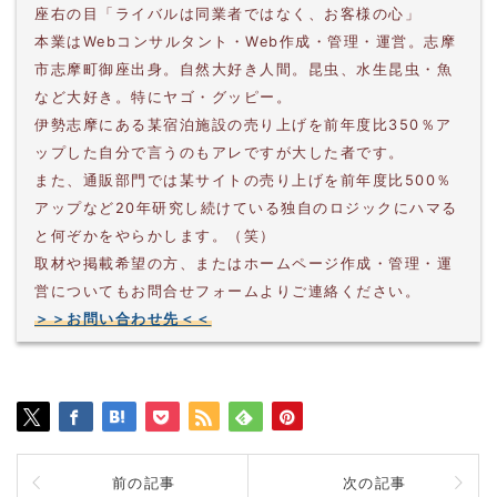
座右の目「ライバルは同業者ではなく、お客様の心」
本業はWebコンサルタント・Web作成・管理・運営。志摩
市志摩町御座出身。自然大好き人間。昆虫、水生昆虫・魚
など大好き。特にヤゴ・グッピー。
伊勢志摩にある某宿泊施設の売り上げを前年度比350％ア
ップした自分で言うのもアレですが大した者です。
また、通販部門では某サイトの売り上げを前年度比500％
アップなど20年研究し続けている独自のロジックにハマる
と何ぞかをやらかします。（笑）
取材や掲載希望の方、またはホームページ作成・管理・運
営についてもお問合せフォームよりご連絡ください。
＞＞お問い合わせ先＜＜
前の記事
次の記事