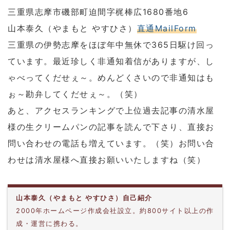
三重県志摩市磯部町迫間字梶棒広1680番地6
山本泰久（やまもと やすひさ）
直通MailForm
三重県の伊勢志摩をほぼ年中無休で365日駆け回っ
ています。最近珍しく非通知着信がありますが、し
ゃべってくだせぇ～。めんどくさいので非通知はも
ぉ～勘弁してくだせぇ～。（笑）
あと、アクセスランキングで上位過去記事の清水屋
様の生クリームパンの記事を読んで下さり、直接お
問い合わせの電話も増えています。（笑）お問い合
わせは清水屋様へ直接お願いいたしますね（笑）
山本泰久（やまもと やすひさ）自己紹介
2000年ホームページ作成会社設立。約800サイト以上の作
成・運営に携わる。