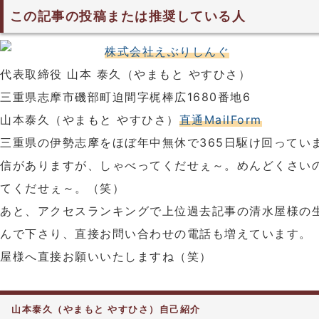
この記事の投稿または推奨している人
株式会社えぶりしんぐ
代表取締役 山本 泰久（やまもと やすひさ）
三重県志摩市磯部町迫間字梶棒広1680番地6
山本泰久（やまもと やすひさ）
直通MailForm
三重県の伊勢志摩をほぼ年中無休で365日駆け回ってい
信がありますが、しゃべってくだせぇ～。めんどくさい
てくだせぇ～。（笑）
あと、アクセスランキングで上位過去記事の清水屋様の
んで下さり、直接お問い合わせの電話も増えています。
屋様へ直接お願いいたしますね（笑）
山本泰久（やまもと やすひさ）自己紹介