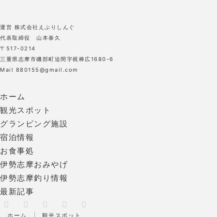
運営 株式会社えぶりしんぐ
代表取締役 山本泰久
〒517-0214
三重県志摩市磯部町迫間字梶棒広1680-6
Mail 880155@gmail.com
ホーム
観光スポット
グランピング施設
宿泊情報
お食事処
伊勢志摩おみやげ
伊勢志摩釣り情報
最新記事
X
RSS
Facebook
Instagram
Pinterest
ホーム
観光スポット