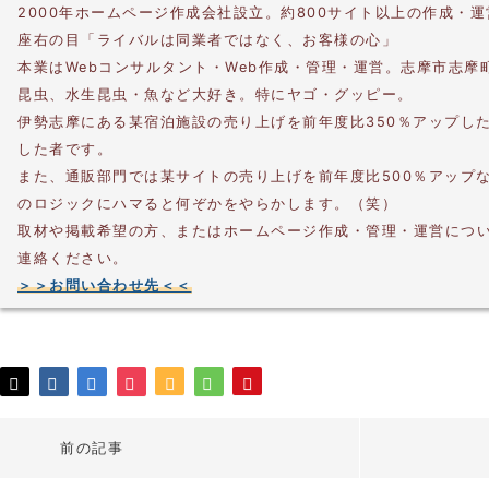
2000年ホームページ作成会社設立。約800サイト以上の作成・
座右の目「ライバルは同業者ではなく、お客様の心」
本業はWebコンサルタント・Web作成・管理・運営。志摩市志摩
昆虫、水生昆虫・魚など大好き。特にヤゴ・グッピー。
伊勢志摩にある某宿泊施設の売り上げを前年度比350％アップし
した者です。
また、通販部門では某サイトの売り上げを前年度比500％アップ
のロジックにハマると何ぞかをやらかします。（笑）
取材や掲載希望の方、またはホームページ作成・管理・運営につ
連絡ください。
＞＞お問い合わせ先＜＜
前の記事