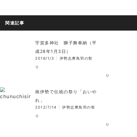
関連記事
宇賀多神社 獅子舞奉納（平
成28年1月3日）
2016/1/3
伊勢志摩鳥羽の祭
り
り
南伊勢で伝統の祭り「おいや
れ」
2012/7/14
伊勢志摩鳥羽の祭
り
り