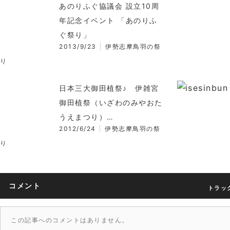
あのりふぐ協議会 設立10周
年記念イベント 「あのりふ
ぐ祭り」
2013/9/23
伊勢志摩鳥羽の祭
り
日本三大御田植祭♪ 伊雑宮
御田植祭（いざわのみやおた
うえまつり）…
2012/6/24
伊勢志摩鳥羽の祭
り
コメント
トラック
この記事へのコメントはありません。