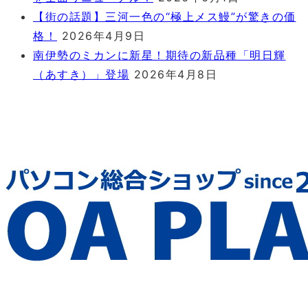
【街の話題】三河一色の“極上メス鰻”が驚きの価
格！
2026年4月9日
南伊勢のミカンに新星！期待の新品種「明日輝
（あすき）」登場
2026年4月8日