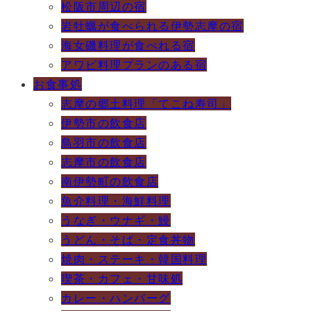
松阪市周辺の宿
岩牡蠣が食べられる伊勢志摩の宿
海女磯料理が食べれる宿
アワビ料理プランのある宿
お食事処
志摩の郷土料理「てこね寿司」
伊勢市の飲食店
鳥羽市の飲食店
志摩市の飲食店
南伊勢町の飲食店
魚介料理・海鮮料理
うなぎ・ウナギ・鰻
うどん・そば・定食丼物
焼肉・ステーキ・韓国料理
喫茶・カフェ・甘味処
カレー・ハンバーグ