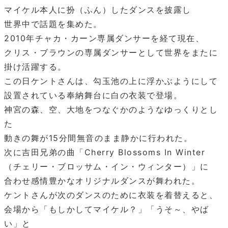
マイケル本人に扮（ふん）したダンスを披露し
世界中で話題を集めた。
2010年チャカ・カーン専属ダンサーを経て現在、
クリス・ブラウンの専属ダンサーとして世界をまたに
掛け活躍する。
この日ケントさんは、勾玉池の上に浮かぶようにして
設置されている奉納舞台に白の衣装で登場。
神宮の森、空、大地をつなぐかのようなゆっくりとし
た
動きの舞が15分間無音のまま静かに行われた。
次に吉田兄弟の曲「Cherry Blossoms In Winter
（チェリー・ブロッサム・イン・ウィンター）」に
合わせ感情豊かなオリジナルダンスが舞われた。
ケントさんが次のダンスのために衣装を着替えると、
会場から「もしかしてマイケル？」「うそ～、やば
い」と