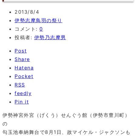
2013/8/4
伊勢志摩鳥羽の祭り
コメント:
0
投稿者:
伊勢乃志摩男
Post
Share
Hatena
Pocket
RSS
feedly
Pin it
伊勢神宮外宮（げくう）せんぐう館（伊勢市豊川町）
の
勾玉池奉納舞台で8月1日、故マイケル・ジャクソンも