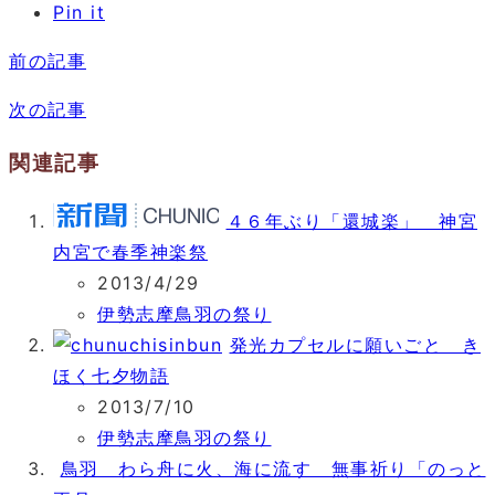
Pin it
前の記事
次の記事
関連記事
４６年ぶり「還城楽」 神宮
内宮で春季神楽祭
2013/4/29
伊勢志摩鳥羽の祭り
発光カプセルに願いごと き
ほく七夕物語
2013/7/10
伊勢志摩鳥羽の祭り
鳥羽 わら舟に火、海に流す 無事祈り「のっと