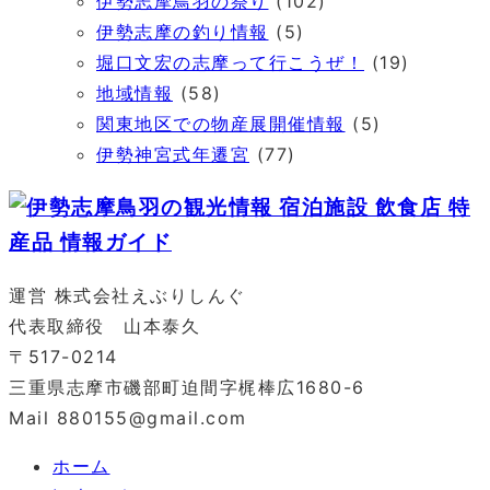
伊勢志摩鳥羽の祭り
(102)
伊勢志摩の釣り情報
(5)
堀口文宏の志摩って行こうぜ！
(19)
地域情報
(58)
関東地区での物産展開催情報
(5)
伊勢神宮式年遷宮
(77)
運営 株式会社えぶりしんぐ
代表取締役 山本泰久
〒517-0214
三重県志摩市磯部町迫間字梶棒広1680-6
Mail 880155@gmail.com
ホーム