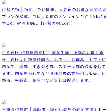
伊勢の宿 | 宿泊・予約情報。人気宿のお得な期間限定
プランが満載。当日／直前のオンライン予約も26時ま
でOK。宿泊予約は【伊勢の宿.com】
牛肉通販 伊勢屋精肉店 | 国産牛肉、豚肉のお取り寄
せ、通販は伊勢屋精肉店。お中元、お歳暮、ギフトに
国産牛。焼肉、すき焼き肉、ステーキ肉の通販をして
ます。国産黒毛和牛など各種お肉の業務用も販売。伊
勢市、松阪市、鳥羽市など近郊は配達します。
三重県伊勢市 | 高齢者・障がい者児の在宅支援をトー