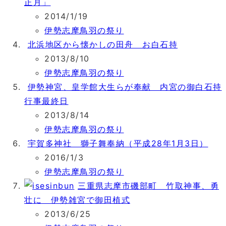
正月」
2014/1/19
伊勢志摩鳥羽の祭り
北浜地区から懐かしの田舟 お白石持
2013/8/10
伊勢志摩鳥羽の祭り
伊勢神宮、皇学館大生らが奉献 内宮の御白石持
行事最終日
2013/8/14
伊勢志摩鳥羽の祭り
宇賀多神社 獅子舞奉納（平成28年1月3日）
2016/1/3
伊勢志摩鳥羽の祭り
三重県志摩市磯部町 竹取神事、勇
壮に 伊勢雑宮で御田植式
2013/6/25