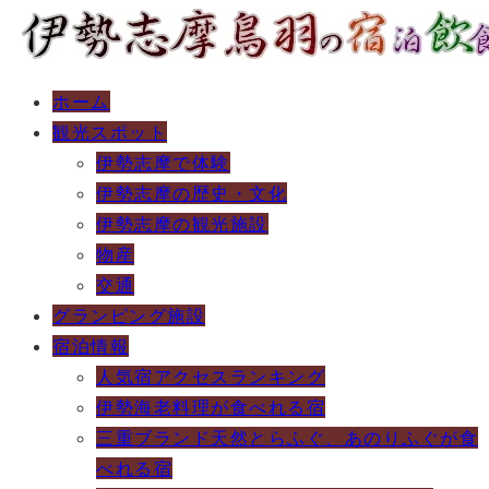
ホーム
観光スポット
伊勢志摩で体験
伊勢志摩の歴史・文化
伊勢志摩の観光施設
物産
交通
グランピング施設
宿泊情報
人気宿アクセスランキング
伊勢海老料理が食べれる宿
三重ブランド天然とらふぐ、あのりふぐが食
べれる宿