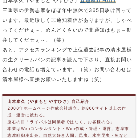
山本泰久（やまもと やすひさ）
直通MailForm
三重県の伊勢志摩をほぼ年中無休で365日駆け回って
います。最近珍しく非通知着信がありますが、しゃべ
ってくだせぇ～。めんどくさいので非通知はもぉ～勘
弁してくだせぇ～。（笑）
あと、アクセスランキングで上位過去記事の清水屋様
の生クリームパンの記事を読んで下さり、直接お問い
合わせの電話も増えています。（笑）お問い合わせは
清水屋様へ直接お願いいたしますね（笑）
山本泰久（やまもと やすひさ）自己紹介
2000年ホームページ作成会社設立。約800サイト以上の作
成・運営に携わる。
座右の目「ライバルは同業者ではなく、お客様の心」
本業はWebコンサルタント・Web作成・管理・運営。志摩市
志摩町御座出身。自然大好き人間。昆虫、水生昆虫・魚など