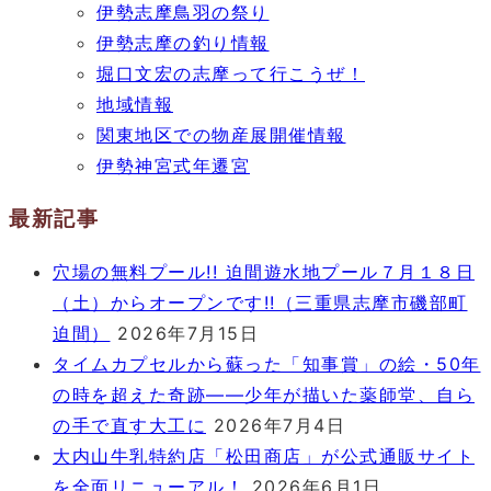
伊勢志摩鳥羽の祭り
伊勢志摩の釣り情報
堀口文宏の志摩って行こうぜ！
地域情報
関東地区での物産展開催情報
伊勢神宮式年遷宮
最新記事
穴場の無料プール!! 迫間遊水地プール７月１８日
（土）からオープンです!!（三重県志摩市磯部町
迫間）
2026年7月15日
タイムカプセルから蘇った「知事賞」の絵・50年
の時を超えた奇跡――少年が描いた薬師堂、自ら
の手で直す大工に
2026年7月4日
大内山牛乳特約店「松田商店」が公式通販サイト
を全面リニューアル！
2026年6月1日