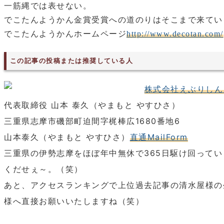
一筋縄では表せない。
でこたんようかん金賞受賞への道のりはそこまで来てい
でこたんようかんホームページ
http://www.decotan.com/
この記事の投稿または推奨している人
株式会社えぶりしん
代表取締役 山本 泰久（やまもと やすひさ）
三重県志摩市磯部町迫間字梶棒広1680番地6
山本泰久（やまもと やすひさ）
直通MailForm
三重県の伊勢志摩をほぼ年中無休で365日駆け回って
くだせぇ～。（笑）
あと、アクセスランキングで上位過去記事の清水屋様の
様へ直接お願いいたしますね（笑）