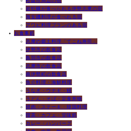
松阪市周辺の宿
岩牡蠣が食べられる伊勢志摩の宿
海女磯料理が食べれる宿
アワビ料理プランのある宿
お食事処
志摩の郷土料理「てこね寿司」
伊勢市の飲食店
鳥羽市の飲食店
志摩市の飲食店
南伊勢町の飲食店
魚介料理・海鮮料理
うなぎ・ウナギ・鰻
うどん・そば・定食丼物
焼肉・ステーキ・韓国料理
喫茶・カフェ・甘味処
カレー・ハンバーグ