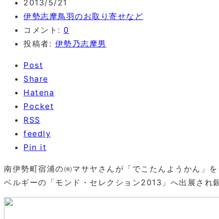
2013/5/21
伊勢志摩鳥羽のお取り寄せなど
コメント:
0
投稿者:
伊勢乃志摩男
Post
Share
Hatena
Pocket
RSS
feedly
Pin it
南伊勢町宿浦の㈲マサヤさんが「でこたんようかん」を
ベルギーの「モンド・セレクション2013」へ出展され