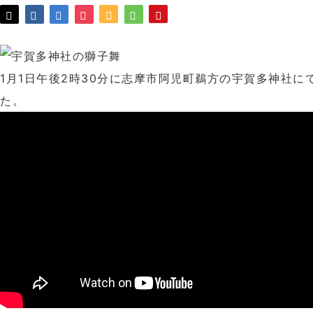
1月1日午後2時30分に志摩市阿児町鵜方の宇賀多神社に
た。