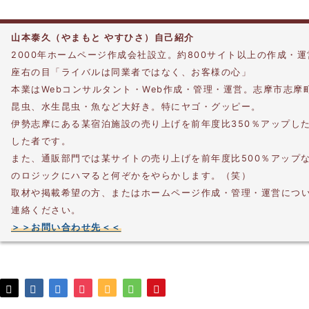
山本泰久（やまもと やすひさ）自己紹介
2000年ホームページ作成会社設立。約800サイト以上の作成・
座右の目「ライバルは同業者ではなく、お客様の心」
本業はWebコンサルタント・Web作成・管理・運営。志摩市志摩
昆虫、水生昆虫・魚など大好き。特にヤゴ・グッピー。
伊勢志摩にある某宿泊施設の売り上げを前年度比350％アップし
した者です。
また、通販部門では某サイトの売り上げを前年度比500％アップ
のロジックにハマると何ぞかをやらかします。（笑）
取材や掲載希望の方、またはホームページ作成・管理・運営につ
連絡ください。
＞＞お問い合わせ先＜＜