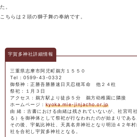
た。
こちらは２頭の獅子舞の奉納です。
宇賀多神社詳細情報
三重県志摩市阿児町鵜方１５５０
Tel：0599-43-0332
御祭神：正勝吾勝勝速日天忍穂耳命 他２４柱
祭祀：１月３日
アクセス：鵜方駅より徒歩５分 鵜方幼稚園に隣接
ホームページ：
kyoka.mie-jinjacho.or.jp
由 緒：古書における由緒は残されていないが、社宮司
る）を御神体として祭祀が行なわれたのが始まりである
その後、宇氣比神社、天真名井神社となり明治４２年村
社を合祀し宇賀多神社となる。