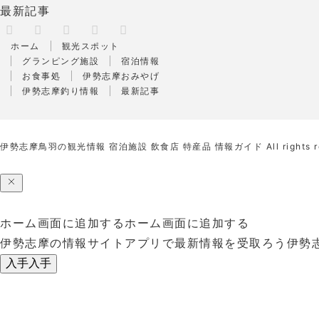
最新記事
X
RSS
Facebook
Instagram
Pinterest
ホーム
観光スポット
グランピング施設
宿泊情報
お食事処
伊勢志摩おみやげ
伊勢志摩釣り情報
最新記事
伊勢志摩鳥羽の観光情報 宿泊施設 飲食店 特産品 情報ガイド
All rights 
ホーム画面に追加する
ホーム画面に追加する
伊勢志摩の情報サイトアプリで最新情報を受取ろう
伊勢
入手
入手